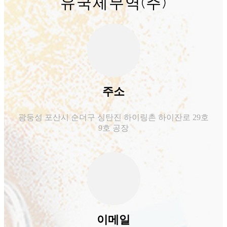
유국제무역(주)
주소
광둥성 포산시 순더구 싱탄진 하이링촌 하이잔로 29호
9호 공장
이메일