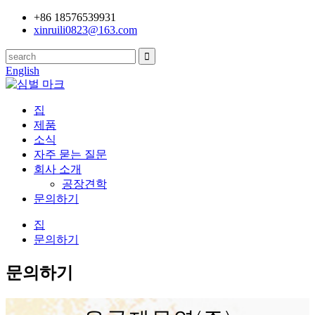
+86 18576539931
xinruili0823@163.com
English
집
제품
소식
자주 묻는 질문
회사 소개
공장견학
문의하기
집
문의하기
문의하기