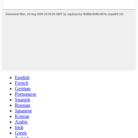
English
French
German
Portuguese
Spanish
Russian
Japanese
Korean
Arabic
Irish
Greek