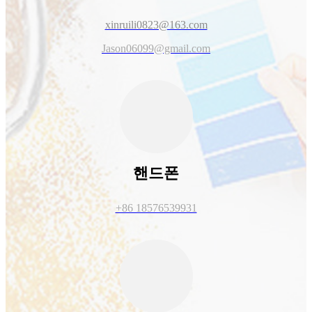
xinruili0823@163.com
Jason06099@gmail.com
핸드폰
+86 18576539931