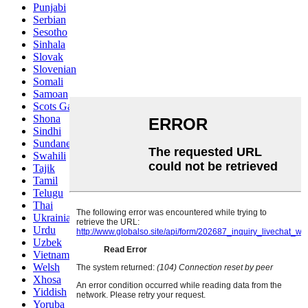
Punjabi
Serbian
Sesotho
Sinhala
Slovak
Slovenian
Somali
Samoan
Scots Gaelic
Shona
Sindhi
Sundanese
Swahili
Tajik
Tamil
Telugu
Thai
Ukrainian
Urdu
Uzbek
Vietnamese
Welsh
Xhosa
Yiddish
Yoruba