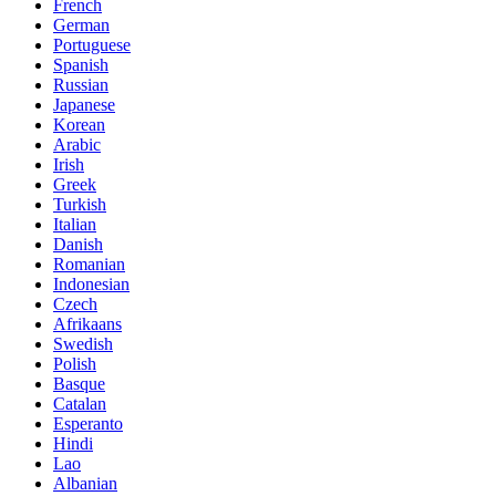
French
German
Portuguese
Spanish
Russian
Japanese
Korean
Arabic
Irish
Greek
Turkish
Italian
Danish
Romanian
Indonesian
Czech
Afrikaans
Swedish
Polish
Basque
Catalan
Esperanto
Hindi
Lao
Albanian