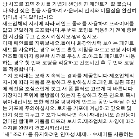
방 사포로 표면 전체를 가볍게 샌딩하면 페인트가 잘 붙습니
다.약간 젖은 천을 사용하여 카운터의 먼지와 이물질을 완전히
닦아냅니다.말리십시오.
제조업체의 지시에 따라 페인트 롤러를 사용하여 프라이머를
얇고 균일하게 도포합니다.두 번째 코팅을 적용하기 전에 충분
한 시간을 두고 건조시키십시오.말리십시오.
이제 페인트를 지워보세요.돌이나 화강암처럼 보이는 페인트
세트를 사용하는 경우 페인트 혼합 지침을 따르고 코팅 사이에
건조될 때까지 충분한 시간을 두십시오.아크릴 페인트만 사용
하는 경우 첫 번째 코팅을 적용하고 건조시킨 후 두 번째 코팅
을 적용합니다.
수지 조리대는 오래 지속되는 결과를 제공합니다.제조업체의
지시에 따라 제품을 혼합하고 혼합하십시오.페인트 칠된 표면
에 레진을 조심스럽게 붓고 새 폼 롤러로 고르게 펴 바릅니다.
가장자리 주위에 물방울이 있는지 관찰하고 젖은 천으로 즉시
닦아내십시오.또한 레진을 평평하게 만드는 동안 나타날 수 있
는 기포에 주의하십시오. 토치를 기포에 겨냥하고 옆으로 몇
인치 정도 겨누고 기포가 나타나면 즉시 짜내십시오.손전등이
없다면 빨대로 거품을 터뜨려 보세요.제조업체의 사양에 따라
수지를 완전히 건조시키십시오.
"새" 조리대를 유지하려면 연마성 세제나 수세미를 사용하는