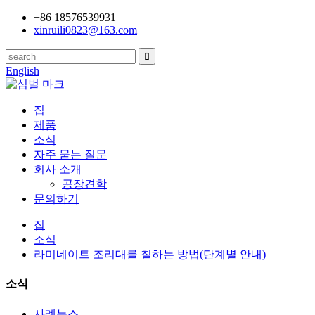
+86 18576539931
xinruili0823@163.com
English
집
제품
소식
자주 묻는 질문
회사 소개
공장견학
문의하기
집
소식
라미네이트 조리대를 칠하는 방법(단계별 안내)
소식
사례뉴스