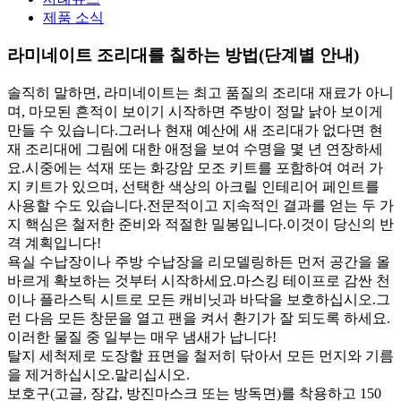
제품 소식
라미네이트 조리대를 칠하는 방법(단계별 안내)
솔직히 말하면, 라미네이트는 최고 품질의 조리대 재료가 아니
며, 마모된 흔적이 보이기 시작하면 주방이 정말 낡아 보이게
만들 수 있습니다.그러나 현재 예산에 새 조리대가 없다면 현
재 조리대에 그림에 대한 애정을 보여 수명을 몇 년 연장하세
요.시중에는 석재 또는 화강암 모조 키트를 포함하여 여러 가
지 키트가 있으며, 선택한 색상의 아크릴 인테리어 페인트를
사용할 수도 있습니다.전문적이고 지속적인 결과를 얻는 두 가
지 핵심은 철저한 준비와 적절한 밀봉입니다.이것이 당신의 반
격 계획입니다!
욕실 수납장이나 주방 수납장을 리모델링하든 먼저 공간을 올
바르게 확보하는 것부터 시작하세요.마스킹 테이프로 감싼 천
이나 플라스틱 시트로 모든 캐비닛과 바닥을 보호하십시오.그
런 다음 모든 창문을 열고 팬을 켜서 환기가 잘 되도록 하세요.
이러한 물질 중 일부는 매우 냄새가 납니다!
탈지 세척제로 도장할 표면을 철저히 닦아서 모든 먼지와 기름
을 제거하십시오.말리십시오.
보호구(고글, 장갑, 방진마스크 또는 방독면)를 착용하고 150