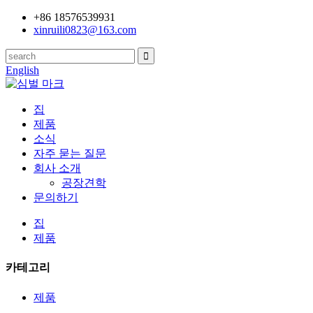
+86 18576539931
xinruili0823@163.com
English
집
제품
소식
자주 묻는 질문
회사 소개
공장견학
문의하기
집
제품
카테고리
제품