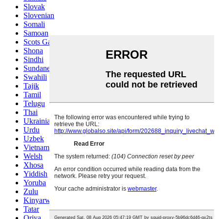
Slovak
Slovenian
Somali
Samoan
Scots Gaelic
Shona
Sindhi
Sundanese
Swahili
Tajik
Tamil
Telugu
Thai
Ukrainian
Urdu
Uzbek
Vietnamese
Welsh
Xhosa
Yiddish
Yoruba
Zulu
Kinyarwanda
Tatar
Oriya